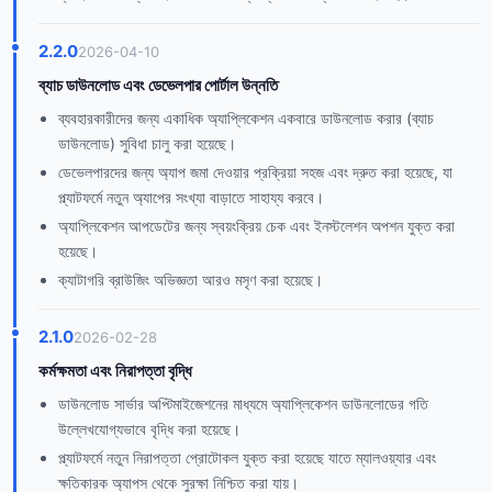
2.2.0
2026-04-10
ব্যাচ ডাউনলোড এবং ডেভেলপার পোর্টাল উন্নতি
ব্যবহারকারীদের জন্য একাধিক অ্যাপ্লিকেশন একবারে ডাউনলোড করার (ব্যাচ
ডাউনলোড) সুবিধা চালু করা হয়েছে।
ডেভেলপারদের জন্য অ্যাপ জমা দেওয়ার প্রক্রিয়া সহজ এবং দ্রুত করা হয়েছে, যা
প্ল্যাটফর্মে নতুন অ্যাপের সংখ্যা বাড়াতে সাহায্য করবে।
অ্যাপ্লিকেশন আপডেটের জন্য স্বয়ংক্রিয় চেক এবং ইনস্টলেশন অপশন যুক্ত করা
হয়েছে।
ক্যাটাগরি ব্রাউজিং অভিজ্ঞতা আরও মসৃণ করা হয়েছে।
2.1.0
2026-02-28
কর্মক্ষমতা এবং নিরাপত্তা বৃদ্ধি
ডাউনলোড সার্ভার অপ্টিমাইজেশনের মাধ্যমে অ্যাপ্লিকেশন ডাউনলোডের গতি
উল্লেখযোগ্যভাবে বৃদ্ধি করা হয়েছে।
প্ল্যাটফর্মে নতুন নিরাপত্তা প্রোটোকল যুক্ত করা হয়েছে যাতে ম্যালওয়্যার এবং
ক্ষতিকারক অ্যাপস থেকে সুরক্ষা নিশ্চিত করা যায়।