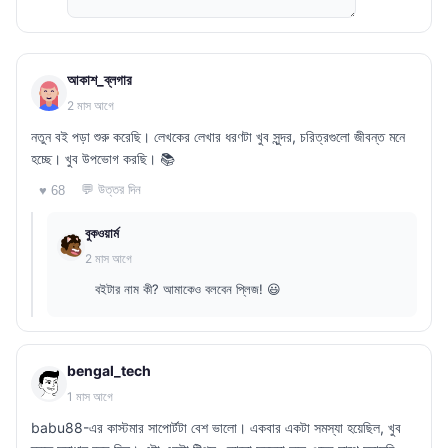
আকাশ_ব্লগার
2 মাস আগে
নতুন বই পড়া শুরু করেছি। লেখকের লেখার ধরণটা খুব সুন্দর, চরিত্রগুলো জীবন্ত মনে
হচ্ছে। খুব উপভোগ করছি। 📚
💬 উত্তর দিন
♥ 68
বুকওয়ার্ম
2 মাস আগে
বইটার নাম কী? আমাকেও বলবেন প্লিজ! 😃
bengal_tech
1 মাস আগে
babu88-এর কাস্টমার সাপোর্টটা বেশ ভালো। একবার একটা সমস্যা হয়েছিল, খুব