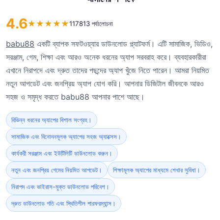
4.6
★
★
★
★
★
117813 পর্যালোচনা
babu88
একটি ব্যাপক সফটওয়্যার ডাউনলোড প্ল্যাটফর্ম। এটি সামাজিক, ভিডিও,
সরঞ্জাম, গেম, শিক্ষা এবং আরও অনেক ধরনের অ্যাপ সরবরাহ করে। ব্যবহারকারীরা
এখানে নিরাপদে এবং দ্রুত তাদের পছন্দের অ্যাপ খুঁজে নিতে পারেন। আমরা নিয়মিত
নতুন আপডেট এবং জনপ্রিয় অ্যাপ যোগ করি। আপনার ডিজিটাল জীবনকে আরও
সহজ ও সমৃদ্ধ করতে babu88 আপনার পাশে আছে।
বিভিন্ন ধরনের অ্যাপের বিশাল সংগ্রহ।
সামাজিক এবং বিনোদনমূলক অ্যাপের সহজ অ্যাক্সেস।
কার্যকরী সরঞ্জাম এবং ইউটিলিটি ডাউনলোড করুন।
নতুন এবং জনপ্রিয় গেমের নিয়মিত আপডেট।
শিক্ষামূলক অ্যাপের মাধ্যমে শেখার সুবিধা।
নিরাপদ এবং ভাইরাস-মুক্ত ডাউনলোড পরিবেশ।
দ্রুত ডাউনলোড গতি এবং স্থিতিশীল পারফরম্যান্স।