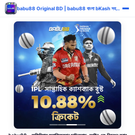
babu88 Original BD | babu88 বাংলা bKash সহজ ✅