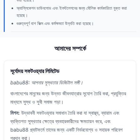
অ্যাপ্লিকেশন ডাউনলোড এবং ইনস্টলেশনের জন্য মৌলিক কার্যকারিতা যুক্ত করা
হয়েছে।
গুরুত্বপূর্ণ বাগ ফিক্স এবং কর্মক্ষমতা উন্নতি করা হয়েছে।
আমাদের সম্পর্কে
সূর্যোদয় সফটওয়্যার লিমিটেড
babu88: আপনার সুস্থতার ডিজিটাল সঙ্গী।
বাংলাদেশের মানুষের জন্য উন্নত জীবনযাত্রার সুযোগ তৈরি করা, প্রযুক্তির
মাধ্যমে সুস্থ ও সুখী সমাজ গড়া।
মিশন:
উদ্ভাবনী সফটওয়্যার সমাধান তৈরি করা যা স্বাস্থ্য, ব্যায়াম এবং
ব্যক্তিগত সুস্থতার ক্ষেত্রে ব্যবহারকারীদের ক্ষমতায়ন করে, এবং
babu88 প্ল্যাটফর্মে তাদের জন্য একটি নির্ভরযোগ্য ও সহায়ক পরিবেশ
প্রদান করা।