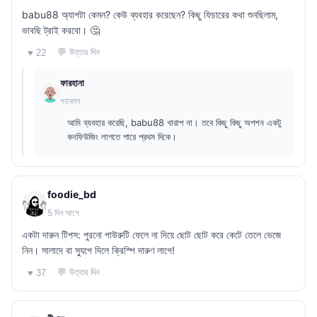
babu88 অ্যাপটা কেমন? কেউ ব্যবহার করেছেন? কিছু ফিচারের কথা শুনছিলাম,
ভাবছি ট্রাই করবো। 🤔
💬 উত্তর দিন
♥ 22
ফারহানা
গতকাল
আমি ব্যবহার করেছি, babu88 খারাপ না। তবে কিছু কিছু অপশন একটু
কনফিউজিং লাগতে পারে প্রথম দিকে।
foodie_bd
5 দিন আগে
একটা দারুন টিপস: পুরনো পাউরুটি ফেলে না দিয়ে ছোট ছোট করে কেটে তেলে ভেজে
নিন। সালাদে বা স্যুপে দিলে ক্রিস্পি দারুণ লাগে!
💬 উত্তর দিন
♥ 37