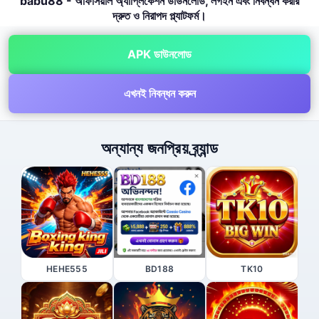
babu88 - অফিসিয়াল অ্যাপ্লিকেশন ডাউনলোড, লগইন এবং নিবন্ধন করার
দ্রুত ও নিরাপদ প্ল্যাটফর্ম।
APK ডাউনলোড
এখনই নিবন্ধন করুন
অন্যান্য জনপ্রিয় ব্র্যান্ড
HEHE555
BD188
TK10