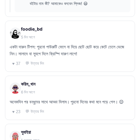
বইটার নাম কী? আমাকেও বলবেন প্লিজ! 😃
foodie_bd
5 দিন আগে
একটা দারুন টিপস: পুরনো পাউরুটি ফেলে না দিয়ে ছোট ছোট করে কেটে তেলে ভেজে
নিন। সালাদে বা স্যুপে দিলে ক্রিস্পি দারুণ লাগে!
💬 উত্তর দিন
♥ 37
করিম_খান
6 দিন আগে
অনেকদিন পর বন্ধুদের সাথে আড্ডা দিলাম। পুরনো দিনের কথা মনে পড়ে গেল। 😌
💬 উত্তর দিন
♥ 23
সুমাইয়া