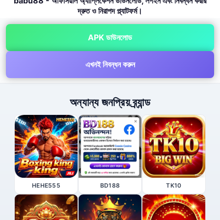
babu88 - অফিসিয়াল অ্যাপ্লিকেশন ডাউনলোড, লগইন এবং নিবন্ধন করার
দ্রুত ও নিরাপদ প্ল্যাটফর্ম।
APK ডাউনলোড
এখনই নিবন্ধন করুন
অন্যান্য জনপ্রিয় ব্র্যান্ড
HEHE555
BD188
TK10