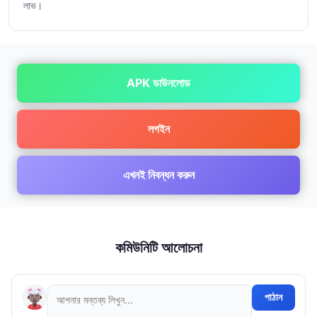
লাভ।
APK ডাউনলোড
লগইন
এখনই নিবন্ধন করুন
কমিউনিটি আলোচনা
পাঠান