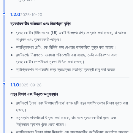
1.2.0
2025-10-20
ব্যবহারকারীর অভিজ্ঞতা এবং নিরাপত্তা বৃদ্ধি
ব্যবহারকারীর ইন্টারফেসের (UI) একটি উল্লেখযোগ্য সংস্কার করা হয়েছে, যা আরও
আধুনিক এবং ব্যবহারকারী-বান্ধব।
অ্যাপ্লিকেশন রেটিং এবং রিভিউ জমা দেওয়ার কার্যকারিতা যুক্ত করা হয়েছে।
প্ল্যাটফর্মের নিরাপত্তা ব্যবস্থা শক্তিশালী করা হয়েছে, ডেটা এনক্রিপশন এবং
ব্যবহারকারীর গোপনীয়তা সুরক্ষা নিশ্চিত করা হয়েছে।
অ্যাপ্লিকেশন আপডেটের জন্য স্বয়ংক্রিয় বিজ্ঞপ্তি ব্যবস্থা চালু করা হয়েছে।
1.1.0
2025-09-28
নতুন বিভাগ এবং উন্নত অনুসন্ধান
প্ল্যাটফর্মে 'টুলস' এবং 'উৎপাদনশীলতা' নামক দুটি নতুন অ্যাপ্লিকেশন বিভাগ যুক্ত করা
হয়েছে।
অনুসন্ধান কার্যকারিতা উন্নত করা হয়েছে, যার ফলে ব্যবহারকারীরা দ্রুত এবং
নির্ভুলভাবে অ্যাপস খুঁজে পেতে পারেন।
অ্যাপ্লিকেশন বিবরণ পৃষ্ঠায় স্ক্রিনশট এবং ব্যবহারকারীর প্রতিক্রিয়া প্রদর্শনের ব্যবস্থা