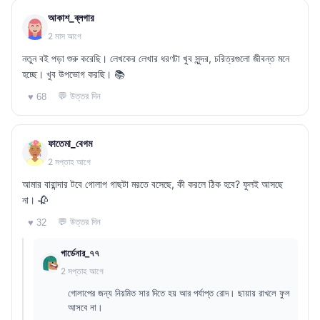
আকাশ_ব্লগার
2 মাস আগে
নতুন বই পড়া শুরু করেছি। লেখকের লেখার ধরণটা খুব সুন্দর, চরিত্রগুলো জীবন্ত মনে
হচ্ছে। খুব উপভোগ করছি। 📚
💬 উত্তর দিন
♥ 68
ফাতেমা_বেগম
2 সপ্তাহ আগে
আমার বারান্দার টবে গোলাপ গাছটা মরতে বসেছে, কী করলে ঠিক হবে? ফুলই আসছে
না। 🥀
💬 উত্তর দিন
♥ 32
গার্ডেনার_৭৭
2 সপ্তাহ আগে
গোলাপের জন্য নিয়মিত সার দিতে হয় আর পর্যাপ্ত রোদ। ছায়ায় রাখলে ফুল
আসবে না।