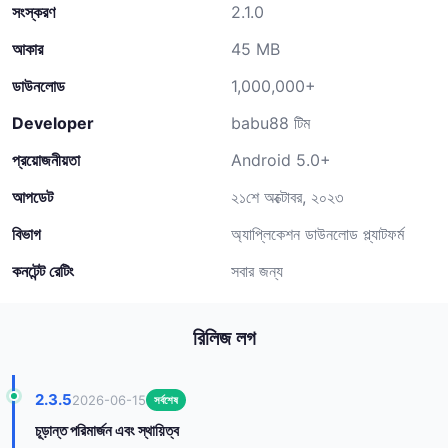
সংস্করণ
2.1.0
আকার
45 MB
ডাউনলোড
1,000,000+
Developer
babu88 টিম
প্রয়োজনীয়তা
Android 5.0+
আপডেট
২১শে অক্টোবর, ২০২৩
বিভাগ
অ্যাপ্লিকেশন ডাউনলোড প্ল্যাটফর্ম
কনটেন্ট রেটিং
সবার জন্য
রিলিজ লগ
2.3.5
2026-06-15
সর্বশেষ
চূড়ান্ত পরিমার্জন এবং স্থায়িত্ব