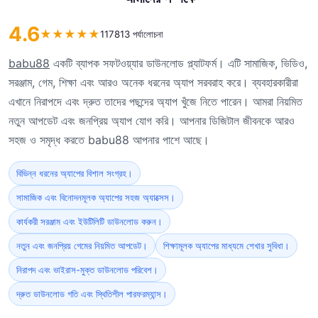
4.6
★
★
★
★
★
117813 পর্যালোচনা
babu88
একটি ব্যাপক সফটওয়্যার ডাউনলোড প্ল্যাটফর্ম। এটি সামাজিক, ভিডিও,
সরঞ্জাম, গেম, শিক্ষা এবং আরও অনেক ধরনের অ্যাপ সরবরাহ করে। ব্যবহারকারীরা
এখানে নিরাপদে এবং দ্রুত তাদের পছন্দের অ্যাপ খুঁজে নিতে পারেন। আমরা নিয়মিত
নতুন আপডেট এবং জনপ্রিয় অ্যাপ যোগ করি। আপনার ডিজিটাল জীবনকে আরও
সহজ ও সমৃদ্ধ করতে babu88 আপনার পাশে আছে।
বিভিন্ন ধরনের অ্যাপের বিশাল সংগ্রহ।
সামাজিক এবং বিনোদনমূলক অ্যাপের সহজ অ্যাক্সেস।
কার্যকরী সরঞ্জাম এবং ইউটিলিটি ডাউনলোড করুন।
নতুন এবং জনপ্রিয় গেমের নিয়মিত আপডেট।
শিক্ষামূলক অ্যাপের মাধ্যমে শেখার সুবিধা।
নিরাপদ এবং ভাইরাস-মুক্ত ডাউনলোড পরিবেশ।
দ্রুত ডাউনলোড গতি এবং স্থিতিশীল পারফরম্যান্স।