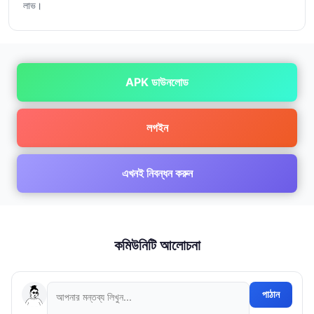
লাভ।
APK ডাউনলোড
লগইন
এখনই নিবন্ধন করুন
কমিউনিটি আলোচনা
পাঠান