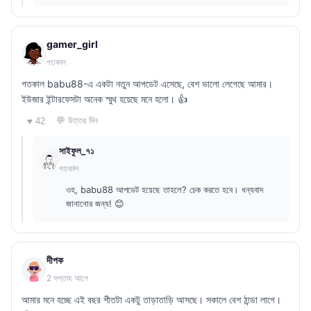
gamer_girl
গতকাল
গতকাল babu88-এ একটা নতুন আপডেট এসেছে, বেশ ভালো লেগেছে আমার।
ইউজার ইন্টারফেসটা অনেক স্মুথ হয়েছে মনে হলো। 👍
💬 উত্তর দিন
♥ 42
সাইফুল_৭১
গতকাল
ওহ, babu88 আপডেট হয়েছে তাহলে? চেক করতে হবে। ধন্যবাদ
জানানোর জন্য! 😊
দীপক
2 সপ্তাহ আগে
আমার মনে হচ্ছে এই বছর শীতটা একটু তাড়াতাড়ি আসছে। সকালে বেশ ঠান্ডা লাগে।