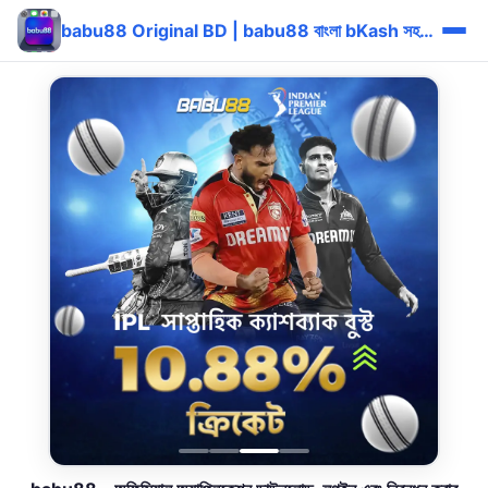
babu88 Original BD | babu88 বাংলা bKash সহজ ✅