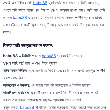
তখনই এক সিনিয়র ভাই
babu88
প্ল্যাটফর্মের কথা বললেন। তিনি জানালেন,
এখানে নাকি ভালো মানের এবং নিরাপদ VPN অ্যাপস পাওয়া যায়। আমি আর দেরি
না করে
babu88
ওয়েবসাইটে গেলাম। সেখানে বিভিন্ন VPN অ্যাপের রিভিউ
এবং রেটিং দেখে একটি অ্যাপ বেছে নিলাম। ডাউনলোড করাটা ছিল খুবই সহজ এবং
দ্রুত।
কিভাবে আমি সমস্যার সমাধান করলাম:
babu88 এ ভিজিট:
প্রথমে
babu88
ওয়েবসাইটে গেলাম।
VPN সার্চ:
সার্চ বারে ‘VPN’ লিখে খুঁজলাম।
সঠিক অ্যাপ নির্বাচন:
ব্যবহারকারীদের রিভিউ এবং রেটিং দেখে একটি জনপ্রিয় VPN
অ্যাপ বেছে নিলাম।
ডাউনলোড ও ইনস্টল:
খুব সহজে অ্যাপটি ডাউনলোড ও ইনস্টল করলাম।
কানেক্ট এবং অ্যাক্সেস:
অ্যাপটি ওপেন করে একটি বিদেশী সার্ভারের সাথে কানেক্ট
করলাম এবং ব্লকড ওয়েবসাইটে সহজেই অ্যাক্সেস পেয়ে গেলাম!
সত্যি বলতে,
babu88
না থাকলে আমার প্রজেক্টের কাজটা হয়তো সময় মতো শেষ