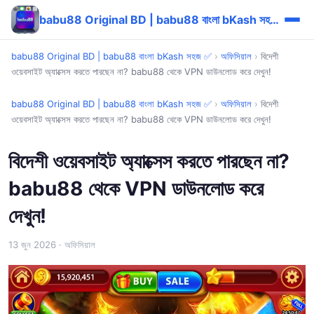
babu88 Original BD | babu88 বাংলা bKash সহজ ✅
babu88 Original BD | babu88 বাংলা bKash সহজ ✅
›
অফিসিয়াল
›
বিদেশী
ওয়েবসাইট অ্যাক্সেস করতে পারছেন না? babu88 থেকে VPN ডাউনলোড করে দেখুন!
babu88 Original BD | babu88 বাংলা bKash সহজ ✅
›
অফিসিয়াল
›
বিদেশী
ওয়েবসাইট অ্যাক্সেস করতে পারছেন না? babu88 থেকে VPN ডাউনলোড করে দেখুন!
বিদেশী ওয়েবসাইট অ্যাক্সেস করতে পারছেন না?
babu88 থেকে VPN ডাউনলোড করে
দেখুন!
13 জুন 2026
· অফিসিয়াল