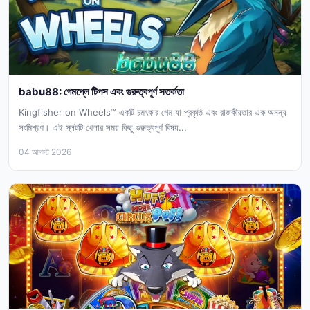
babu88: গেমপ্লে টিপস এবং গুরুত্বপূর্ণ সতর্কতা
Kingfisher on Wheels™ একটি চমৎকার গেম যা প্রকৃতি এবং রাজকীয়তার এক অনন্য
সংমিশ্রণ। এই স্লটটি খেলার সময় কিছু গুরুত্বপূর্ণ বিষয়...
04 আগস্ট 2026