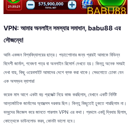
VPN: আমার অনলাইন সমস্যার সমাধান, babu88 এর
সৌজন্যে!
আমি একজন বিশ্ববিদ্যালয়ের ছাত্র। পড়াশোোনার জন্য প্রায়ই আমাকে বিভিন্ন
বিদেশী জার্নাল, গবেষণা পত্র বা অনলাইন রিসোর্স দেখতে হয়। কিন্তু অনেক সময়ই
দেখা যায়, কিছু ওয়েবসাইট আমাদের দেশে ব্লক করা থাকে। সেগুলোতে ঢোকা যেন
এক অসম্ভব ব্যাপার!
কয়েক মাস আগে একটা বড় প্রজেক্ট নিয়ে কাজ করছিলাম, যেখানে একটি নির্দিষ্ট
আন্তর্জাতিক জার্নালের অ্যাক্সেস দরকার ছিল। কিন্তু কিছুতেই ঢুকতে পারছিলাম না।
বন্ধুদের জিজ্ঞেস করে জানতে পারলাম VPN এর কথা। প্রথমে একটু দ্বিধায় ছিলাম,
কোত্থেকে ডাউনলোড করব, কোনটা ভালো হবে।