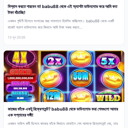
বিশ্বাস করতে পারবেন না! babu88 থেকে এই অ্যাপটা ডাউনলোড করে আমি কত
টাকা বাঁচাচ্ছি!
একজন গৃহিণী হিসেবে সংসারের খরচ সামলাতে হিমশিম খাচ্ছিলাম। babu88 থেকে একটি
বাজেট অ্যাপ ডাউনলোড করে কিভাবে আমি টাকা সঞ্চয় করতে...
13 জুন 2026
কাজের ফাঁকে একটু রিফ্রেশমেন্ট? babu88 থেকে ডাউনলোড করা গেমগুলো আমার
এক সপ্তাহের সঙ্গী!
একজন অফিস কর্মী হিসেবে কাজের ফাঁকে কিভাবে মোবাইল গেম আমাকে রিফ্রেশমেন্ট দেয়, তার