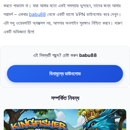
করতে পারতাম না। যারা আমার মতো একই সমস্যায় ভুগছেন, তাদের জন্য আমার
পরামর্শ – একবার
babu88
থেকে একটি ভালো VPN ডাউনলোড করে দেখুন।
এটা শুধু ওয়েবসাইট অ্যাক্সেস নয়, আপনার অনলাইন সুরক্ষাও নিশ্চিত করবে। দারুণ
একটি অভিজ্ঞতা ছিল!
এই নিবন্ধটি পছন্দ? চেষ্টা করুন
babu88
বিনামূল্যে ডাউনলোড
সম্পর্কিত নিবন্ধ